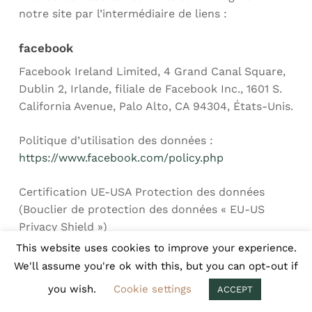
notre site par l’intermédiaire de liens :
facebook
Facebook Ireland Limited, 4 Grand Canal Square,
Dublin 2, Irlande, filiale de Facebook Inc., 1601 S.
California Avenue, Palo Alto, CA 94304, États-Unis.
Politique d’utilisation des données :
https://www.facebook.com/policy.php
Certification UE-USA Protection des données
(Bouclier de protection des données « EU-US
Privacy Shield »)
https://www.privacyshield.gov/participant?
This website uses cookies to improve your experience.
id=a2zt0000000GnywAAC&status=Active
We'll assume you're ok with this, but you can opt-out if
you wish.
Cookie settings
ACCEPT
Jetpack – WordPress Stats